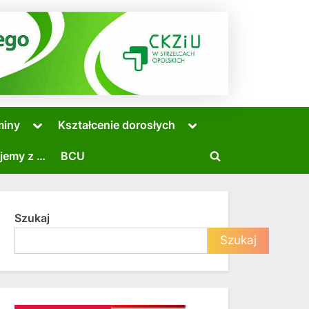
Toggle
Toggle
miny
Kształcenie dorosłych
sub-
sub-
menu
menu
jemy z …
BCU
Toggle
search
form
Szukaj
Toggle
Szukaj
sub-
menu