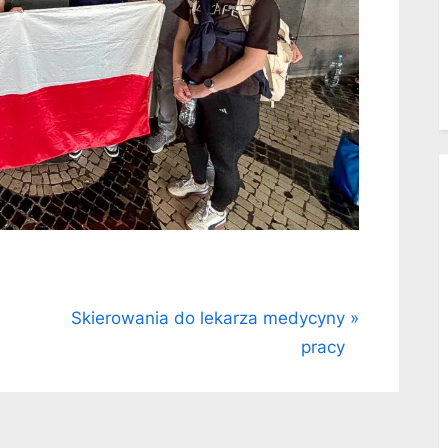
N
Skierowania do lekarza medycyny
e
pracy
x
t
P