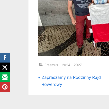
Erasmus + 2024 - 2027
Nawigacja
P
Zapraszamy na Rodzinny Rajd
r
Rowerowy
wpisu
e
v
i