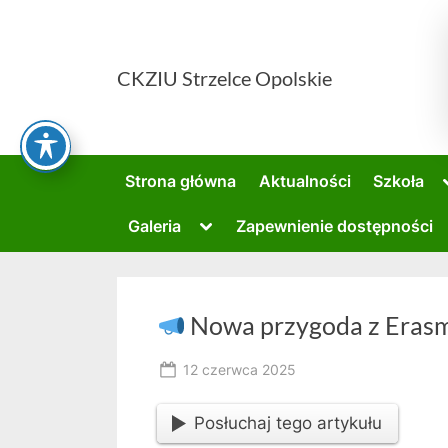
Skip
to
content
CKZIU Strzelce Opolskie
Strona główna
Aktualności
Szkoła
Toggle
Galeria
Zapewnienie dostępności
sub-
menu
Nowa przygoda z Eras
Posted
12 czerwca 2025
By
on
RK
Posłuchaj tego artykułu