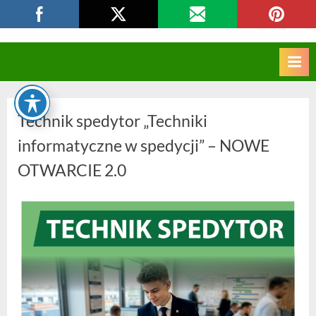
Skip
CKZIU Strzelce Opolskie
to
content
Technik spedytor „Techniki
informatyczne w spedycji” – NOWE
OTWARCIE 2.0