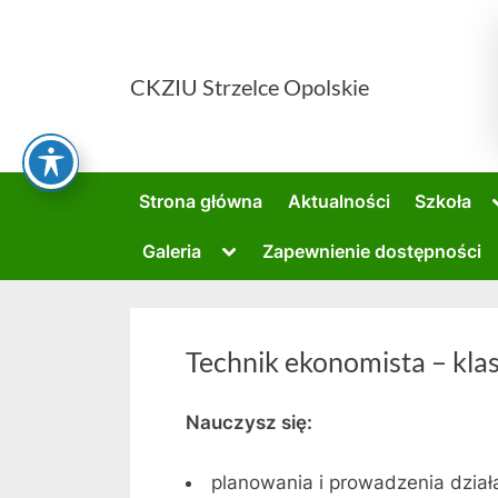
Skip
to
content
CKZIU Strzelce Opolskie
Strona główna
Aktualności
Szkoła
Toggle
Galeria
Zapewnienie dostępności
sub-
menu
Technik ekonomista – kla
Nauczysz się:
planowania i prowadzenia dział