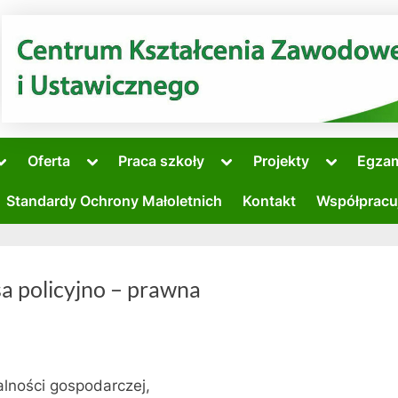
Toggle
Toggle
Toggle
Toggle
Oferta
Praca szkoły
Projekty
Egza
sub-
sub-
sub-
sub-
Toggle
menu
menu
menu
menu
sub-
Standardy Ochrony Małoletnich
Kontakt
Współpracu
menu
Toggle
sub-
menu
sa policyjno – prawna
alności gospodarczej,