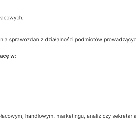
łacowych,
nia sprawozdań z działalności podmiotów prowadzących
racę w:
acowym, handlowym, marketingu, analiz czy sekretaria