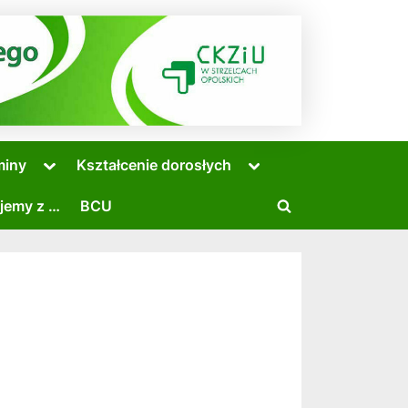
Toggle
Toggle
miny
Kształcenie dorosłych
sub-
sub-
menu
menu
jemy z …
BCU
Toggle
search
form
Toggle
sub-
menu