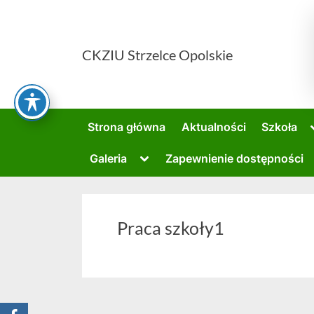
Skip
to
content
CKZIU Strzelce Opolskie
Strona główna
Aktualności
Szkoła
Toggle
Galeria
Zapewnienie dostępności
sub-
menu
Praca szkoły1