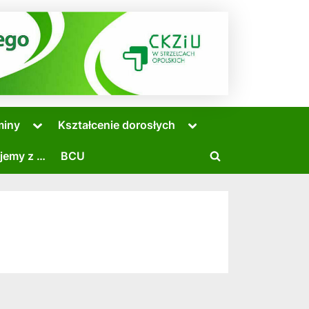
Toggle
Toggle
miny
Kształcenie dorosłych
sub-
sub-
menu
menu
jemy z …
BCU
Toggle
search
form
Toggle
sub-
menu