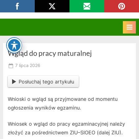
Skip
CKZIU Strzelce Opolskie
to
content
Wgląd do pracy maturalnej
Posted
7 lipca 2026
By
on
owner
Posłuchaj tego artykułu
Wnioski o wgląd są przyjmowane od momentu
ogłoszenia wyników egzaminu.
Wniosek o wgląd do pracy egzaminacyjnej należy
złożyć za pośrednictwem ZIU–SIOEO (dalej ZIU).