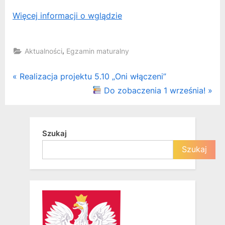
Więcej informacji o wglądzie
,
Aktualności
Egzamin maturalny
Nawigacja
P
Realizacja projektu 5.10 „Oni włączeni”
r
N
Do zobaczenia 1 września!
wpisu
e
e
v
x
i
t
Szukaj
o
P
Szukaj
u
o
s
s
P
t
o
:
s